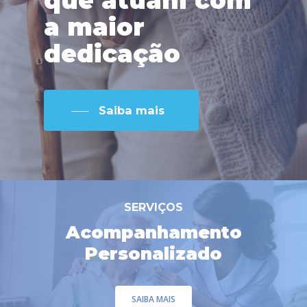
que
atuam
com
a
maior
dedicação
Saiba mais
SERVIÇOS
Acompanhamento
Personalizado
SAIBA MAIS