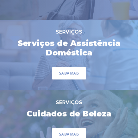
Pessoal
Serviços de Assistê
Doméstica
SERVIÇOS
Cuidados de Belez
Serviços de Assistência
Animação Sócio Cul
Doméstica
Cuidados de Saúd
Ajudas Técnicas
SAIBA MAIS
Transporte Adapta
Cadeira de Rodas
SERVIÇOS
Tablets Interativos
Sioslife
Cuidados de Beleza
SAIBA MAIS