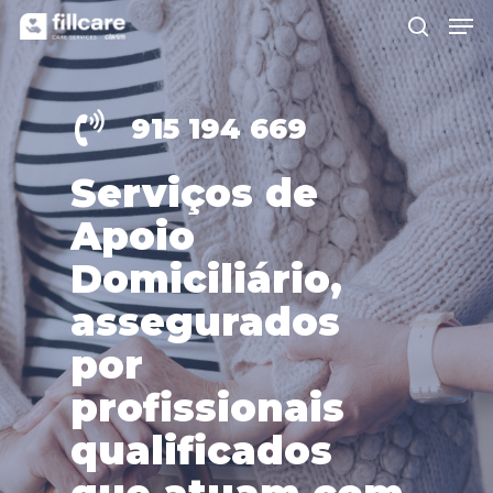
915 194 669
Hit enter to search or ESC to close
Serviços
de
Apoio
Domiciliário,
assegurados
por
profissionais
qualificados